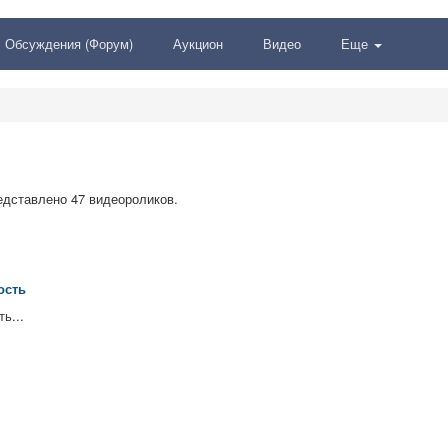
Обсуждения (Форум)
Аукцион
Видео
Еще
редставлено 47 видеороликов.
ость
ь...