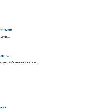
святыми
тыми...
Дамиан
иан, избранные святые...
ость