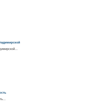
Владимирской
имирской...
ость
ь...