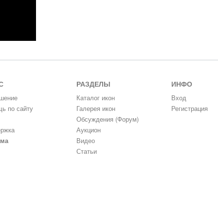
С
РАЗДЕЛЫ
ИНФО
шение
Каталог икон
Вход
ь по сайту
Галерея икон
Регистрация
Обсуждения (Форум)
ржка
Аукцион
ама
Видео
Статьи