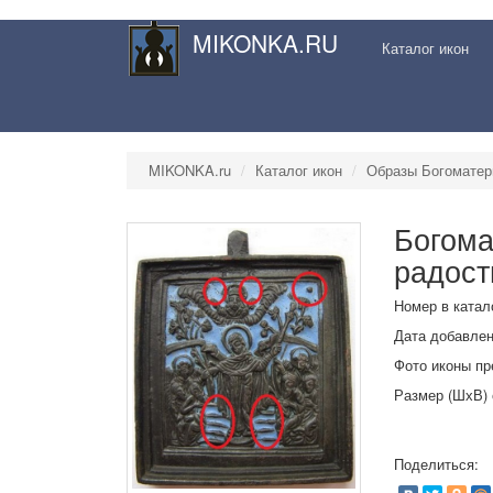
MIKONKA.RU
Каталог икон
MIKONKA.ru
Каталог икон
Образы Богоматер
Богома
радост
Номер в катало
Дата добавлени
Фото иконы пр
Размер (ШхВ) с
Поделиться: