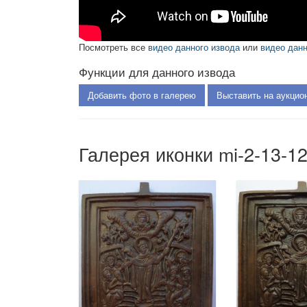
Посмотреть все
видео данного извода
или
видео дан
Функции для данного извода
Добавить фото в галерею
Выставить на аукцио
Галерея иконки mi-2-13-1