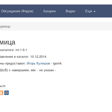
Обсуждения (Форум)
Аукцион
Видео
Еще
едмица
мица
каталоге: mi-1-5-1
авления в каталог: 10.12.2014
оны предоставил:
Игорь Кулешов
- igornk
ШхВ) с навершием, мм: - не указан -
ься: