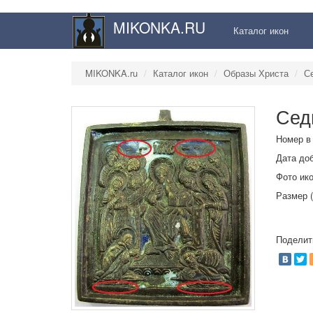
MIKONKA.RU
Каталог икон
MIKONKA.ru
Каталог икон
Образы Христа
С
Сед
Номер в 
Дата доб
Фото ик
Размер (
Поделит