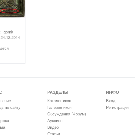
 igornk
 24.12.2014
ается
С
РАЗДЕЛЫ
ИНФО
шение
Каталог икон
Вход
ь по сайту
Галерея икон
Регистрация
Обсуждения (Форум)
ржка
Аукцион
ама
Видео
Статьи